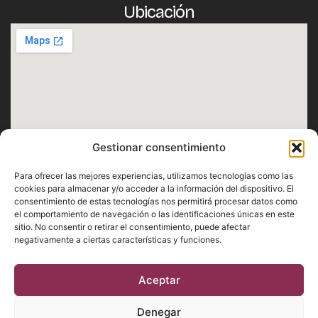
Ubicación
Gestionar consentimiento
Horario
Para ofrecer las mejores experiencias, utilizamos tecnologías como las
cookies para almacenar y/o acceder a la información del dispositivo. El
Lunes · Martes · Miércoles · Jueves · Domingo
consentimiento de estas tecnologías nos permitirá procesar datos como
De 12:30h a 1h
el comportamiento de navegación o las identificaciones únicas en este
sitio. No consentir o retirar el consentimiento, puede afectar
Viernes · Sábado
negativamente a ciertas características y funciones.
De 12:30h a 2h
Aceptar
Aviso Legal
Privacidad
Cookies
Denegar