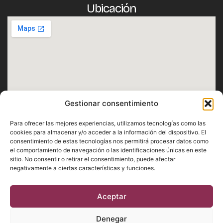
Ubicación
Gestionar consentimiento
Horario
Para ofrecer las mejores experiencias, utilizamos tecnologías como las
Lunes · Martes · Miércoles · Jueves · Domingo
cookies para almacenar y/o acceder a la información del dispositivo. El
consentimiento de estas tecnologías nos permitirá procesar datos como
De 12:30h a 1h
el comportamiento de navegación o las identificaciones únicas en este
Viernes · Sábado
sitio. No consentir o retirar el consentimiento, puede afectar
negativamente a ciertas características y funciones.
De 12:30h a 2h
Aceptar
Aviso Legal
Privacidad
Cookies
Denegar