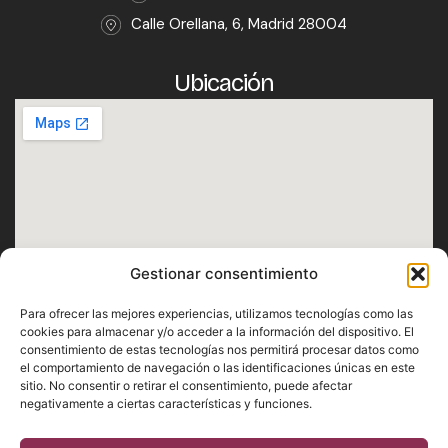
Calle Orellana, 6, Madrid 28004
Ubicación
Gestionar consentimiento
Horario
Para ofrecer las mejores experiencias, utilizamos tecnologías como las
Lunes · Martes · Miércoles · Jueves · Domingo
cookies para almacenar y/o acceder a la información del dispositivo. El
consentimiento de estas tecnologías nos permitirá procesar datos como
De 12:30h a 1h
el comportamiento de navegación o las identificaciones únicas en este
Viernes · Sábado
sitio. No consentir o retirar el consentimiento, puede afectar
negativamente a ciertas características y funciones.
De 12:30h a 2h