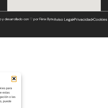
o y desarrollado con ♡ por
Fénix Byte
Aviso Legal
Privacidad
Cookies
kies para
de estas
gación o las
to, puede