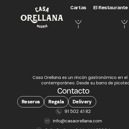
Cartas
El Restaurante
Casa Orellana es un rincón gastronómico en el c
contemporáneo. Desde su barra de picoteo y
Contacto
Reserva
Regala
Delivery
91 502 41 82
info@casaorellana.com