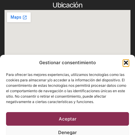
Ubicación
Gestionar consentimiento
Horario
Para ofrecer las mejores experiencias, utilizamos tecnologías como las
Lunes · Martes · Miércoles · Jueves · Domingo
cookies para almacenar y/o acceder a la información del dispositivo. El
consentimiento de estas tecnologías nos permitirá procesar datos como
De 12:30h a 1h
el comportamiento de navegación o las identificaciones únicas en este
Viernes · Sábado
sitio. No consentir o retirar el consentimiento, puede afectar
negativamente a ciertas características y funciones.
De 12:30h a 2h
Aceptar
Aviso Legal
Privacidad
Cookies
Denegar