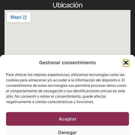
Ubicación
Gestionar consentimiento
Horario
Para ofrecer las mejores experiencias, utilizamos tecnologías como las
Lunes · Martes · Miércoles · Jueves · Domingo
cookies para almacenar y/o acceder a la información del dispositivo. El
consentimiento de estas tecnologías nos permitirá procesar datos como
De 12:30h a 1h
el comportamiento de navegación o las identificaciones únicas en este
Viernes · Sábado
sitio. No consentir o retirar el consentimiento, puede afectar
negativamente a ciertas características y funciones.
De 12:30h a 2h
Aceptar
Aviso Legal
Privacidad
Cookies
Denegar