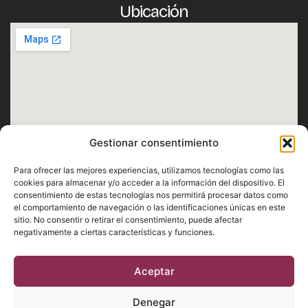
Ubicación
Gestionar consentimiento
Horario
Para ofrecer las mejores experiencias, utilizamos tecnologías como las
Lunes · Martes · Miércoles · Jueves · Domingo
cookies para almacenar y/o acceder a la información del dispositivo. El
consentimiento de estas tecnologías nos permitirá procesar datos como
De 12:30h a 1h
el comportamiento de navegación o las identificaciones únicas en este
Viernes · Sábado
sitio. No consentir o retirar el consentimiento, puede afectar
negativamente a ciertas características y funciones.
De 12:30h a 2h
Aceptar
Aviso Legal
Privacidad
Cookies
Denegar