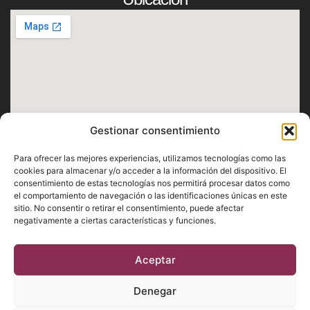
Gestionar consentimiento
Horario
Para ofrecer las mejores experiencias, utilizamos tecnologías como las
Lunes · Martes · Miércoles · Jueves · Domingo
cookies para almacenar y/o acceder a la información del dispositivo. El
consentimiento de estas tecnologías nos permitirá procesar datos como
De 12:30h a 1h
el comportamiento de navegación o las identificaciones únicas en este
Viernes · Sábado
sitio. No consentir o retirar el consentimiento, puede afectar
negativamente a ciertas características y funciones.
De 12:30h a 2h
Aceptar
Aviso Legal
Privacidad
Cookies
Denegar
2026 © Casa Orellana | Todos los derechos reservados | Diseñado y