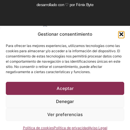
desarrollado con ♡ por
Fénix Byte
Gestionar consentimiento
Para ofrecer las mejores experiencias, utilizamos tecnologías como las
Reservar mesa
cookies para almacenar y/o acceder a la información del dispositivo. El
consentimiento de estas tecnologías nos permitirá procesar datos como
Cartas
el comportamiento de navegación o las identificaciones únicas en este
sitio. No consentir o retirar el consentimiento, puede afectar
El Restaurante
negativamente a ciertas características y funciones.
Galería
Aceptar
Regala
Delivery
Denegar
Dónde estamos
Ver preferencias
Calle Orellana, 6, Madrid 28004
Síguenos en RRSS
Política de cookies
Política de privacidad
Aviso Legal