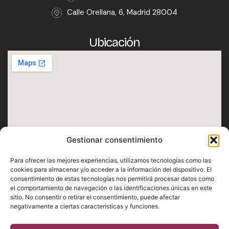
Calle Orellana, 6, Madrid 28004
Ubicación
Gestionar consentimiento
Horario
Para ofrecer las mejores experiencias, utilizamos tecnologías como las
Lunes · Martes · Miércoles · Jueves · Domingo
cookies para almacenar y/o acceder a la información del dispositivo. El
consentimiento de estas tecnologías nos permitirá procesar datos como
De 12:30h a 1h
el comportamiento de navegación o las identificaciones únicas en este
Viernes · Sábado
sitio. No consentir o retirar el consentimiento, puede afectar
negativamente a ciertas características y funciones.
De 12:30h a 2h