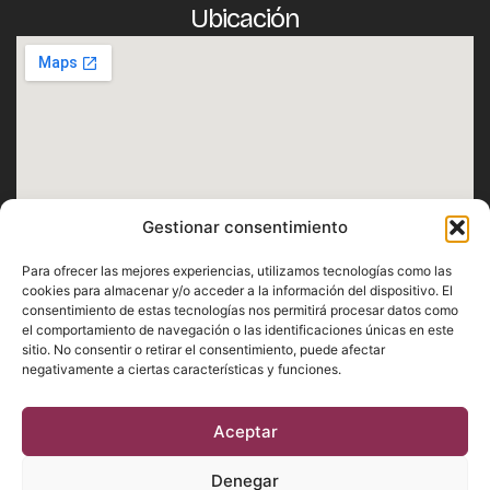
Ubicación
Gestionar consentimiento
Horario
Para ofrecer las mejores experiencias, utilizamos tecnologías como las
Lunes · Martes · Miércoles · Jueves · Domingo
cookies para almacenar y/o acceder a la información del dispositivo. El
consentimiento de estas tecnologías nos permitirá procesar datos como
De 12:30h a 1h
el comportamiento de navegación o las identificaciones únicas en este
Viernes · Sábado
sitio. No consentir o retirar el consentimiento, puede afectar
negativamente a ciertas características y funciones.
De 12:30h a 2h
Aceptar
Aviso Legal
Privacidad
Cookies
Denegar